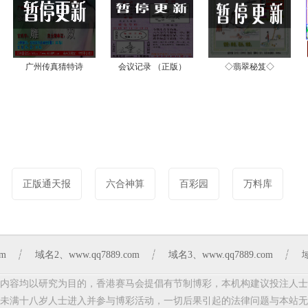
广州传真猜特诗
会议记录 （正版）
◇翡翠秘笈◇
正版通天报
六合神算
百彩园
万料库
om
┆
域名2、www.qq7889.com
┆
域名3、www.qq7889.com
┆
域
内容均以研究为目的，香港赛马会提倡有节制博彩，本机构建议投注人士
未满十八岁人士进入并参与博彩活动，一切后果引起的法律问题与本站无