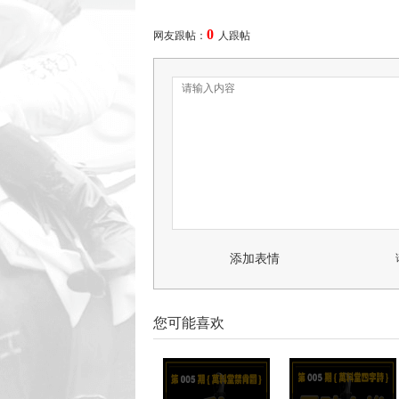
0
网友跟帖：
人跟帖
添加表情
您可能喜欢