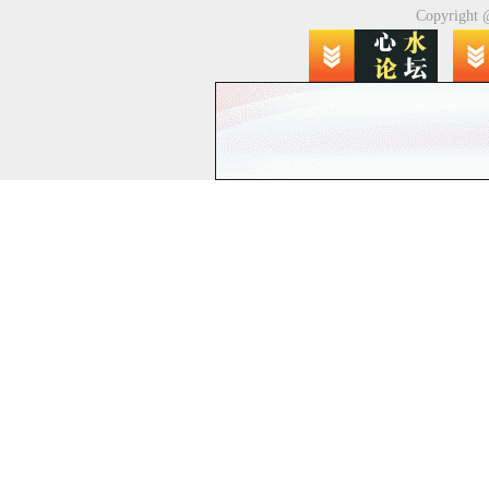
Copyright