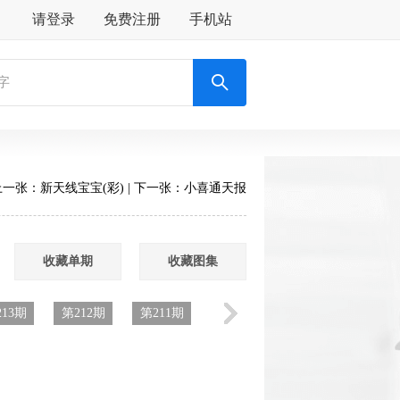
请登录
免费注册
手机站
上一张：
新天线宝宝(彩)
| 下一张：
小喜通天报
收藏单期
收藏图集
213期
第212期
第211期
第210期
第209期
第2