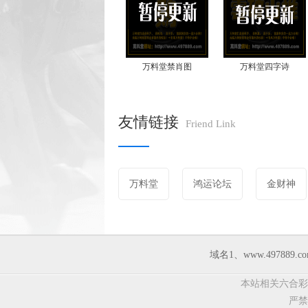
万料堂禁肖图
万料堂四字诗
友情链接
Friend Link
万料堂
鸿运论坛
金财神
域名1、www.497889.c
本站相关六合彩
严禁